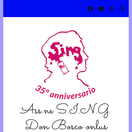
Ass.ne S.I.N.G.
Don Bosco onlus