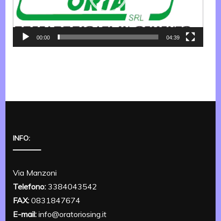
00:00
04:39
INFO:
Via Manzoni
Telefono:
3384043542
FAX:
0831847674
E-mail:
info@oratoriosing.it