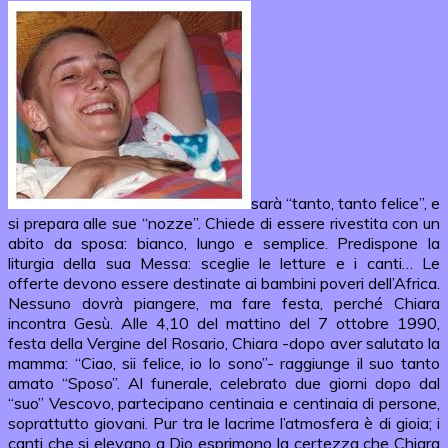
sarà “tanto, tanto felice”, e
si prepara alle sue “nozze”. Chiede di essere rivestita con un
abito da sposa: bianco, lungo e semplice. Predispone la
liturgia della sua Messa: sceglie le letture e i canti… Le
offerte devono essere destinate ai bambini poveri dell’Africa.
Nessuno dovrà piangere, ma fare festa, perché Chiara
incontra Gesù. Alle 4,10 del mattino del 7 ottobre 1990,
festa della Vergine del Rosario, Chiara -dopo aver salutato la
mamma: “Ciao, sii felice, io lo sono”- raggiunge il suo tanto
amato “Sposo”. Al funerale, celebrato due giorni dopo dal
“suo” Vescovo, partecipano centinaia e centinaia di persone,
soprattutto giovani. Pur tra le lacrime l’atmosfera è di gioia; i
canti che si elevano a Dio esprimono la certezza che Chiara