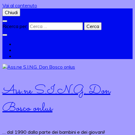
Vai al contenuto
Chiudi
Ricerca per:
Ass.ne S.I.N.G. Don
Bosco onlus
… dal 1990 dalla parte dei bambini e dei giovani!