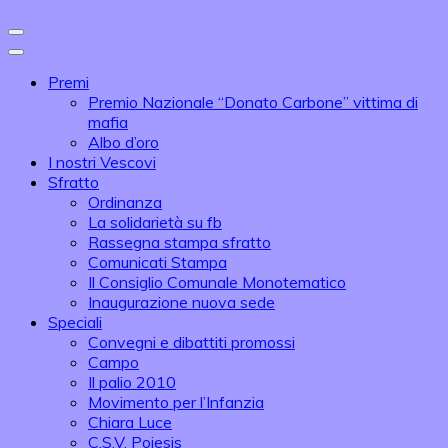
Premi
Premio Nazionale “Donato Carbone” vittima di
mafia
Albo d’oro
I nostri Vescovi
Sfratto
Ordinanza
La solidarietà su fb
Rassegna stampa sfratto
Comunicati Stampa
Il Consiglio Comunale Monotematico
Inaugurazione nuova sede
Speciali
Convegni e dibattiti promossi
Campo
Il palio 2010
Movimento per l’Infanzia
Chiara Luce
C.S.V. Poiesis