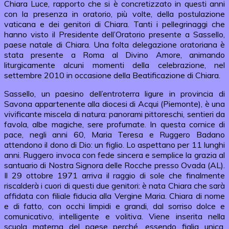
Chiara Luce, rapporto che si è concretizzato in questi anni
con la presenza in oratorio, più volte, della postulazione
vaticana e dei genitori di Chiara. Tanti i pellegrinaggi che
hanno visto il Presidente dell’Oratorio presente a Sassello,
paese natale di Chiara. Una folta delegazione oratoriana è
stata presente a Roma al Divino Amore, animando
liturgicamente alcuni momenti della celebrazione, nel
settembre 2010 in occasione della Beatificazione di Chiara.
Sassello, un paesino dell’entroterra ligure in provincia di
Savona appartenente alla diocesi di Acqui (Piemonte), è una
vivificante miscela di natura: panorami pittoreschi, sentieri da
favola, albe magiche, sere profumate. In questa cornice di
pace, negli anni 60, Maria Teresa e Ruggero Badano
attendono il dono di Dio: un figlio. Lo aspettano per 11 lunghi
anni. Ruggero invoca con fede sincera e semplice la grazia al
santuario di Nostra Signora delle Rocche presso Ovada (AL).
Il 29 ottobre 1971 arriva il raggio di sole che finalmente
riscalderà i cuori di questi due genitori: è nata Chiara che sarà
affidata con filiale fiducia alla Vergine Maria. Chiara di nome
e di fatto, con occhi limpidi e grandi, dal sorriso dolce e
comunicativo, intelligente e volitiva. Viene inserita nella
scuola materna del paese perché, essendo figlia unica,