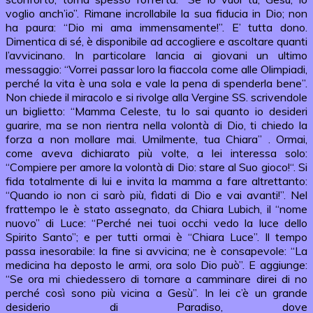
voglio anch’io”. Rimane incrollabile la sua fiducia in Dio; non
ha paura: “Dio mi ama immensamente!”. E’ tutta dono.
Dimentica di sé, è disponibile ad accogliere e ascoltare quanti
l’avvicinano. In particolare lancia ai giovani un ultimo
messaggio: “Vorrei passar loro la fiaccola come alle Olimpiadi,
perché la vita è una sola e vale la pena di spenderla bene”.
Non chiede il miracolo e si rivolge alla Vergine SS. scrivendole
un biglietto: “Mamma Celeste, tu lo sai quanto io desideri
guarire, ma se non rientra nella volontà di Dio, ti chiedo la
forza a non mollare mai. Umilmente, tua Chiara” . Ormai,
come aveva dichiarato più volte, a lei interessa solo:
“Compiere per amore la volontà di Dio: stare al Suo gioco!“. Si
fida totalmente di lui e invita la mamma a fare altrettanto:
“Quando io non ci sarò più, fìdati di Dio e vai avanti!”. Nel
frattempo le è stato assegnato, da Chiara Lubich, il “nome
nuovo” di Luce: “Perché nei tuoi occhi vedo la luce dello
Spirito Santo”; e per tutti ormai è “Chiara Luce”. Il tempo
passa inesorabile: la fine si avvicina; ne è consapevole: “La
medicina ha deposto le armi, ora solo Dio può”. E aggiunge:
“Se ora mi chiedessero di tornare a camminare direi di no
perché così sono più vicina a Gesù”. In lei c’è un grande
desiderio di Paradiso, dove