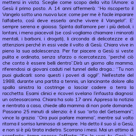
mettersi in vista. Sceglie come scopo della vita l’Amore: a
Gesù il primo posto. A 14 anni affermerà: “Ho riscoperto il
Vangelo sotto una nuova luce: come per me è facile imparare
l’alfabeto, così deve esserlo anche vivere il Vangelo!”. E’
sempre serena e gioiosa. Spinta dall’amore per i più deboli, i
lontani, i meno piacevoli (se così vogliamo chiamare i minorati
mentali, i barboni, i drogati), li circonda di delicatezze e di
attenzioni perché in essi vede il volto di Gesù. Chiara vive in
pieno la sua adolescenza. Per far piacere a Gesù si veste
pulita e ordinata, senza sfarzo o ricercatezza, “perché ciò
che conta è essere belli dentro”.Dirà un giorno alla mamma,
riferendosi ai giovani caduti nel tunnel della droga..: “Tu non
puoi giudicarli: sono questi i poveri di oggi!”. Nell’estate del
1988, durante una partita a tennis, un lancinante dolore alla
spalla sinistra la costringe a lasciar cadere a terra la
racchetta. Esami clinici e ricoveri svelano l’infausta diagnosi:
un osteosarcoma. Chiara ha solo 17 anni. Appresa la notizia
e rientrata a casa, chiede alla mamma di non porle domande.
Passano 25 minuti di silenzio: è il suo “orto del Getsemani”;
vince la grazia: “Ora puoi parlare mamma”, mentre sul volto
ritorna il sorriso luminoso di sempre. Ha detto il suo sì a Gesù,
e non si è più tirata indietro. Scorrono i mesi. Mai un attimo di
sconforto; torna spesso l’offerta: “Se lo vuoi tu, Gesù, lo