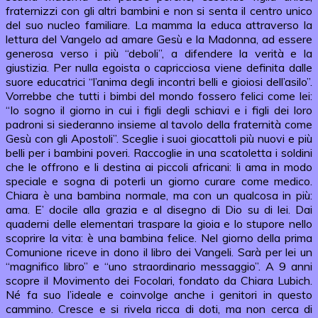
fraternizzi con gli altri bambini e non si senta il centro unico
del suo nucleo familiare. La mamma la educa attraverso la
lettura del Vangelo ad amare Gesù e la Madonna, ad essere
generosa verso i più “deboli”, a difendere la verità e la
giustizia. Per nulla egoista o capricciosa viene definita dalle
suore educatrici “l’anima degli incontri belli e gioiosi dell’asilo”.
Vorrebbe che tutti i bimbi del mondo fossero felici come lei:
“Io sogno il giorno in cui i figli degli schiavi e i figli dei loro
padroni si siederanno insieme al tavolo della fraternità come
Gesù con gli Apostoli”. Sceglie i suoi giocattoli più nuovi e più
belli per i bambini poveri. Raccoglie in una scatoletta i soldini
che le offrono e li destina ai piccoli africani: li ama in modo
speciale e sogna di poterli un giorno curare come medico.
Chiara è una bambina normale, ma con un qualcosa in più:
ama. E’ docile alla grazia e al disegno di Dio su di lei. Dai
quaderni delle elementari traspare la gioia e lo stupore nello
scoprire la vita: è una bambina felice. Nel giorno della prima
Comunione riceve in dono il libro dei Vangeli. Sarà per lei un
“magnifico libro” e “uno straordinario messaggio”. A 9 anni
scopre il Movimento dei Focolari, fondato da Chiara Lubich.
Né fa suo l’ideale e coinvolge anche i genitori in questo
cammino. Cresce e si rivela ricca di doti, ma non cerca di