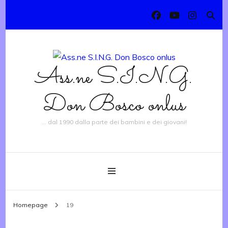
Ass.ne S.I.N.G.
Don Bosco onlus
… dal 1990 dalla parte dei bambini e dei giovani!
Homepage
19