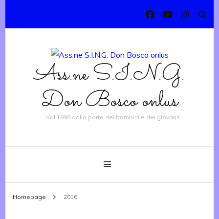
Ass.ne S.I.N.G.
Don Bosco onlus
… dal 1990 dalla parte dei bambini e dei giovani!
Homepage
2016