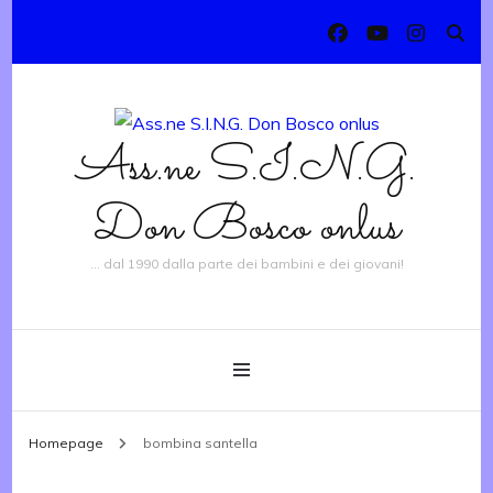
Ass.ne S.I.N.G.
Don Bosco onlus
… dal 1990 dalla parte dei bambini e dei giovani!
Homepage
bombina santella