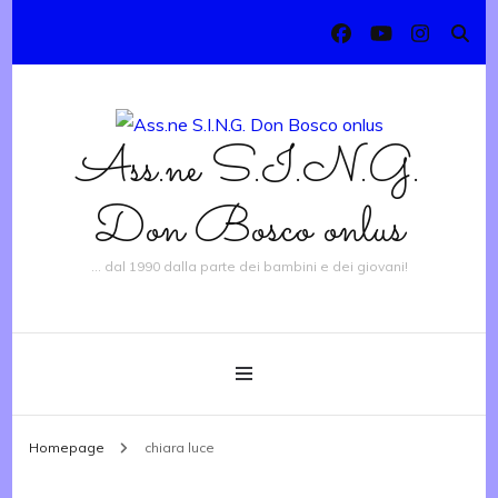
Ass.ne S.I.N.G.
Don Bosco onlus
… dal 1990 dalla parte dei bambini e dei giovani!
Homepage
chiara luce