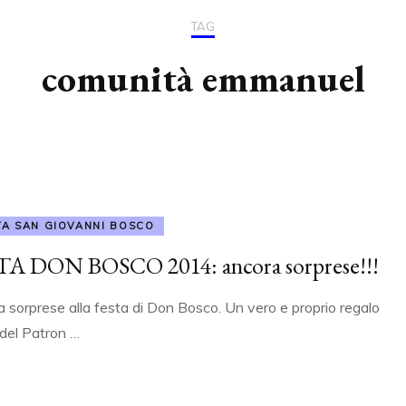
2004/2008
RASSEGNA STAMPA
TAG
SFRATTO
IL PALIO 2010
ILLUMINATI DA CR
2009/2013
comunità emmanuel
COMUNICATI STAMPA
MOVIMENTO PER
2014/2018
L’INFANZIA
IL CONSIGLIO COMUNALE
2019/2023
MONOTEMATICO
CHIARA LUCE
INAUGURAZIONE NUOVA
C.S.V. POIESIS
SEDE
TA SAN GIOVANNI BOSCO
TA DON BOSCO 2014: ancora sorprese!!!
 sorprese alla festa di Don Bosco. Un vero e proprio regalo
 del Patron …