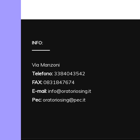
INFO:
Via Manzoni
Telefono:
3384043542
FAX:
0831847674
E-mail:
info@oratoriosing.it
Pec:
oratoriosing@pec.it