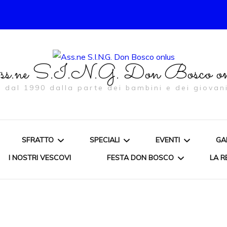
s.ne S.I.N.G. Don Bosco on
… dal 1990 dalla parte dei bambini e dei giovani
SFRATTO
SPECIALI
EVENTI
GA
I NOSTRI VESCOVI
FESTA DON BOSCO
LA R
ORDINANZA
CONVEGNI E DIBATTITI
IL NATALE ORATO
PROMOSSI
1998/2003
LA SOLIDARIETÀ SU FB
CACCIA AL TESO
CAMPO
MEDIOEVALE