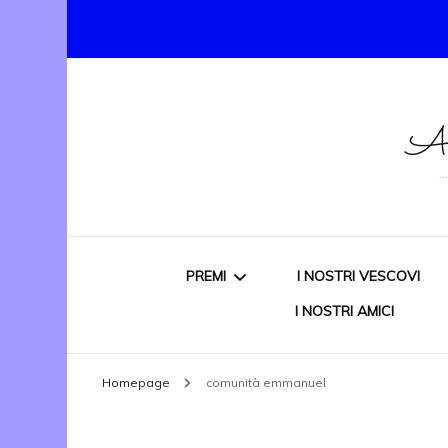
As
PREMI
I NOSTRI VESCOVI
I NOSTRI AMICI
PREMIO NAZIONALE
Homepage
comunità emmanuel
“DONATO CARBONE”
VITTIMA DI MAFIA