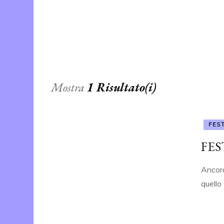
ALBO D’ORO
Mostra
1 Risultato(i)
FES
FES
Ancora
quello