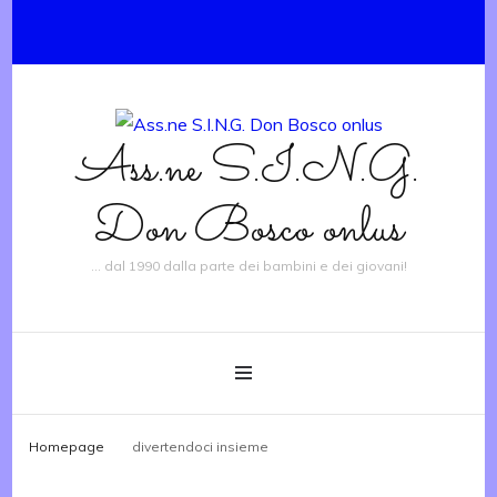
Ass.ne S.I.N.G.
Don Bosco onlus
… dal 1990 dalla parte dei bambini e dei giovani!
Homepage
divertendoci insieme