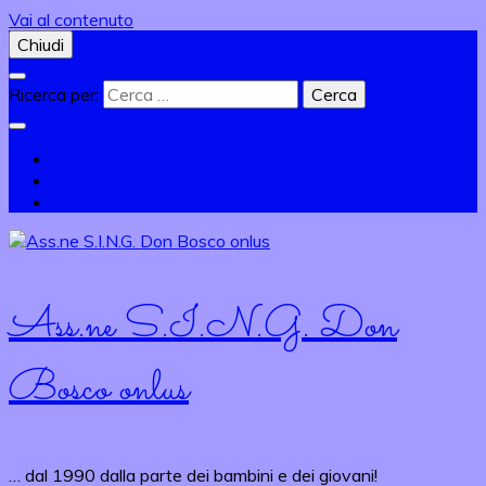
Vai al contenuto
Chiudi
Ricerca per:
Ass.ne S.I.N.G. Don
Bosco onlus
… dal 1990 dalla parte dei bambini e dei giovani!