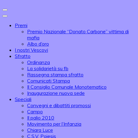
Premi
Premio Nazionale “Donato Carbone” vittima di
mafia
Albo d’oro
I nostri Vescovi
Sfratto
Ordinanza
La solidarietà su fb
Rassegna stampa sfratto
Comunicati Stampa
Il Consiglio Comunale Monotematico
Inaugurazione nuova sede
Speciali
Convegni e dibattiti promossi
Campo
Il palio 2010
Movimento per l’Infanzia
Chiara Luce
C.S.V. Poiesis