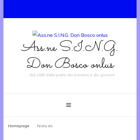
Ass.ne S.I.N.G.
Don Bosco onlus
… dal 1990 dalla parte dei bambini e dei giovani!
Homepage
festa do