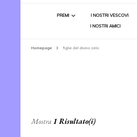
PREMI
I NOSTRI VESCOVI
I NOSTRI AMICI
PREMIO NAZIONALE
Homepage
figlie del divino zelo
“DONATO CARBONE”
VITTIMA DI MAFIA
ALBO D’ORO
Mostra
1 Risultato(i)