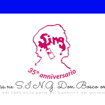
s.ne S.I.N.G. Don Bosco on
… dal 1990 dalla parte dei bambini e dei giovani