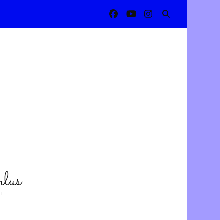
lus
!