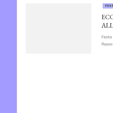
FES
ECC
ALL
Festa 
Russo 