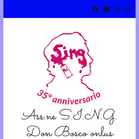
Ass.ne S.I.N.G.
Don Bosco onlus