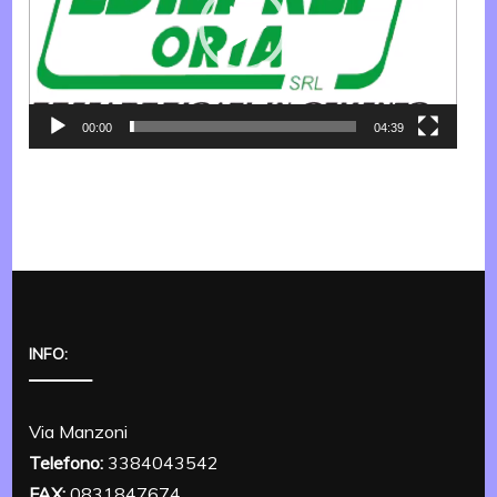
00:00
04:39
INFO:
Via Manzoni
Telefono:
3384043542
FAX:
0831847674