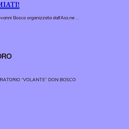
MIATI!
iovanni Bosco organizzata dall’Ass.ne …
ORO
ORATORIO “VOLANTE” DON BOSCO