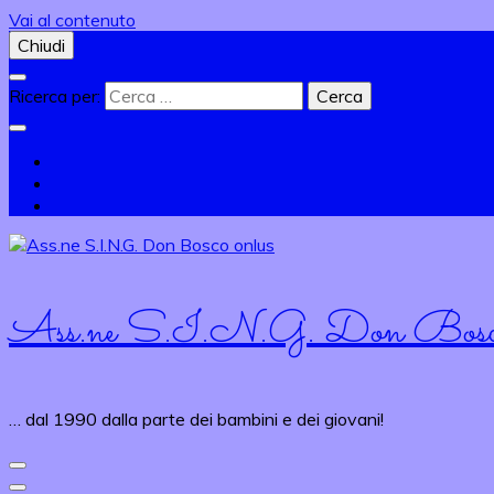
Vai al contenuto
Chiudi
Ricerca per:
Ass.ne S.I.N.G. Don Bosco
… dal 1990 dalla parte dei bambini e dei giovani!