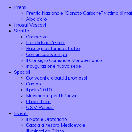
Premi
Premio Nazionale “Donato Carbone” vittima di maf
Albo d’oro
I nostri Vescovi
Sfratto
Ordinanza
La solidarietà su fb
Rassegna stampa sfratto
Comunicati Stampa
Il Consiglio Comunale Monotematico
Inaugurazione nuova sede
Speciali
Convegni e dibattiti promossi
Campo
Il palio 2010
Movimento per l’Infanzia
Chiara Luce
C.S.V. Poiesis
Eventi
Il Natale Oratoriano
Caccia al tesoro Medioevale
Illuminati da Cristo