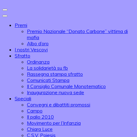
Premi
Premio Nazionale “Donato Carbone” vittima di
mafia
Albo d’oro
I nostri Vescovi
Sfratto
Ordinanza
La solidarietà su fb
Rassegna stampa sfratto
Comunicati Stampa
Il Consiglio Comunale Monotematico
Inaugurazione nuova sede
Speciali
Convegni e dibattiti promossi
Campo
Il palio 2010
Movimento per l’Infanzia
Chiara Luce
C.S.V. Poiesis