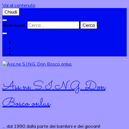
Vai al contenuto
Chiudi
Ricerca per:
Ass.ne S.I.N.G. Don
Bosco onlus
… dal 1990 dalla parte dei bambini e dei giovani!