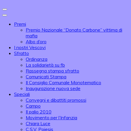
Premi
Premio Nazionale “Donato Carbone” vittima di
mafia
Albo d’oro
I nostri Vescovi
Sfratto
Ordinanza
La solidarietà su fb
Rassegna stampa sfratto
Comunicati Stampa
Il Consiglio Comunale Monotematico
Inaugurazione nuova sede
Speciali
Convegni e dibattiti promossi
Campo
Il palio 2010
Movimento per l’Infanzia
Chiara Luce
C.S.V. Poiesis