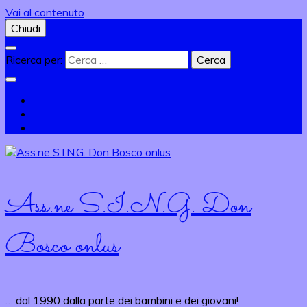
Vai al contenuto
Chiudi
Ricerca per:
Ass.ne S.I.N.G. Don
Bosco onlus
… dal 1990 dalla parte dei bambini e dei giovani!