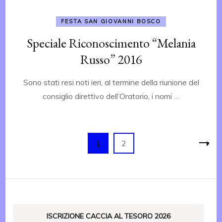
FESTA SAN GIOVANNI BOSCO
Speciale Riconoscimento “Melania
Russo” 2016
Sono stati resi noti ieri, al termine della riunione del
consiglio direttivo dell’Oratorio, i nomi …
Paginazione
Pagina
Pagina
1
2
degli
articoli
ISCRIZIONE CACCIA AL TESORO 2026