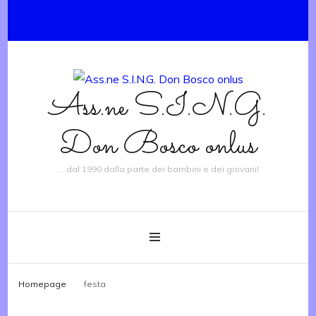
Ass.ne S.I.N.G.
Don Bosco onlus
… dal 1990 dalla parte dei bambini e dei giovani!
Homepage
festa