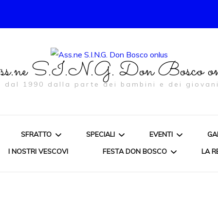
s.ne S.I.N.G. Don Bosco on
… dal 1990 dalla parte dei bambini e dei giovani
SFRATTO
SPECIALI
EVENTI
GA
I NOSTRI VESCOVI
FESTA DON BOSCO
LA R
ORDINANZA
CONVEGNI E DIBATTITI
IL NATALE ORATO
PROMOSSI
1998/2003
LA SOLIDARIETÀ SU FB
CACCIA AL TESO
CAMPO
MEDIOEVALE