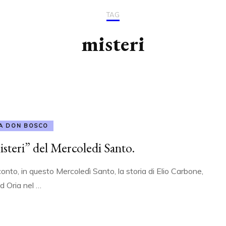
2004/2008
RASSEGNA STAMPA
TAG
SFRATTO
IL PALIO 2010
ILLUMINATI DA CR
2009/2013
misteri
COMUNICATI STAMPA
MOVIMENTO PER
2014/2018
L’INFANZIA
IL CONSIGLIO COMUNALE
2019/2023
MONOTEMATICO
CHIARA LUCE
INAUGURAZIONE NUOVA
C.S.V. POIESIS
SEDE
A DON BOSCO
isteri” del Mercoledi Santo.
conto, in questo Mercoledì Santo, la storia di Elio Carbone,
d Oria nel …