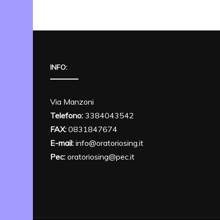
INFO:
Via Manzoni
Telefono:
3384043542
FAX:
0831847674
E-mail:
info@oratoriosing.it
Pec:
oratoriosing@pec.it