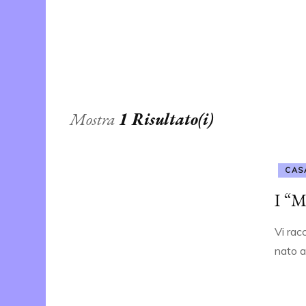
ALBO D’ORO
Mostra
1 Risultato(i)
CAS
I “M
Vi rac
nato a