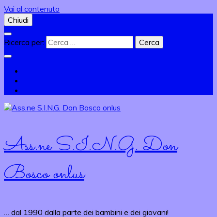
Vai al contenuto
Chiudi
Ricerca per:
Ass.ne S.I.N.G. Don
Bosco onlus
… dal 1990 dalla parte dei bambini e dei giovani!