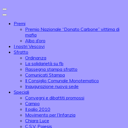
Premi
Premio Nazionale “Donato Carbone” vittima di
mafia
Albo d’oro
I nostri Vescovi
Sfratto
Ordinanza
La solidarietà su fb
Rassegna stampa sfratto
Comunicati Stampa
Il Consiglio Comunale Monotematico
Inaugurazione nuova sede
Speciali
Convegni e dibattiti promossi
Campo
Il palio 2010
Movimento per l’Infanzia
Chiara Luce
C.S.V. Poiesis