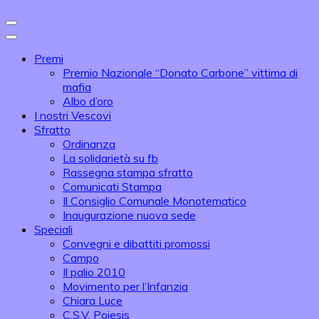
Premi
Premio Nazionale “Donato Carbone” vittima di
mafia
Albo d’oro
I nostri Vescovi
Sfratto
Ordinanza
La solidarietà su fb
Rassegna stampa sfratto
Comunicati Stampa
Il Consiglio Comunale Monotematico
Inaugurazione nuova sede
Speciali
Convegni e dibattiti promossi
Campo
Il palio 2010
Movimento per l’Infanzia
Chiara Luce
C.S.V. Poiesis