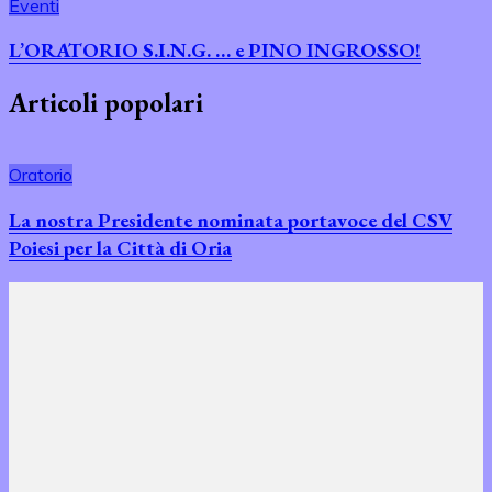
Eventi
L’ORATORIO S.I.N.G. … e PINO INGROSSO!
Articoli popolari
Oratorio
La nostra Presidente nominata portavoce del CSV
Poiesi per la Città di Oria