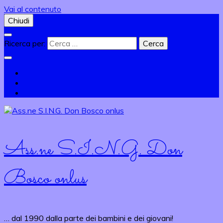
Vai al contenuto
Chiudi
Ricerca per:
Ass.ne S.I.N.G. Don
Bosco onlus
… dal 1990 dalla parte dei bambini e dei giovani!