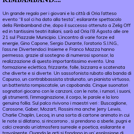
Un grande regalo per i giovani e la città di Oria l’atteso
evento “Il sol ci ha dato alla testa”, esilarante spettacolo
della Rimbamband che, dopo il successo ottenuto a Zelig Off
ed in tantissimi teatri italiani, sarà ad Oria l’8 Agosto alle ore
21 sul Piazzale Municipio. L’incontro di varie forze ed
energie, Gino Capone, Sergio Durante, l’oratorio S.I.N.G.,
l’ass.ne Divertendoci Insieme e Franco Mazza hanno
permesso, grazie al sostegno di numerosi sponsor, la
realizzazione di questo importantissimo evento. Una
formazione eclettica, frizzante, folle, bizzarra e scatenata
che diverte e si diverte. Un sassofonista rubato alla banda di
Capurso, un contrabbassista stralunato, un pianista virtuoso,
un batterista rompiscatole, un capobanda. Cinque suonatori
sognatori giocano con le canzoni, con le note, i rumori, i suoni,
gli strumenti, l’immaginazione, il corpo, le parole e la loro
genuina follia. Sul palco rivivono i maestri veri : Buscaglione,
Carosone, Gaber, Mozart, Rossini ma anche Jerry Lewis,
Charlie Chaplin, Lecoq, in una sorta di cartone animato in cui
le note si dilatano, si rincorrono , si prendono a sberle, pugni e
calci creando un’atmosfera surreale e poetica, esilarante e
travolgente. Quando le arti si fondono in un’ esplosione di