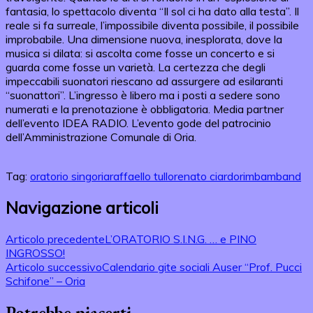
fantasia, lo spettacolo diventa “Il sol ci ha dato alla testa”. Il
reale si fa surreale, l’impossibile diventa possibile, il possibile
improbabile. Una dimensione nuova, inesplorata, dove la
musica si dilata: si ascolta come fosse un concerto e si
guarda come fosse un varietà. La certezza che degli
impeccabili suonatori riescano ad assurgere ad esilaranti
“suonattori”. L’ingresso è libero ma i posti a sedere sono
numerati e la prenotazione è obbligatoria. Media partner
dell’evento IDEA RADIO. L’evento gode del patrocinio
dell’Amministrazione Comunale di Oria.
Tag:
oratorio sing
oria
raffaello tullo
renato ciardo
rimbamband
Navigazione articoli
Articolo precedente
L’ORATORIO S.I.N.G. … e PINO
INGROSSO!
Articolo successivo
Calendario gite sociali Auser “Prof. Pucci
Schifone” – Oria
Potrebbe piacerti...