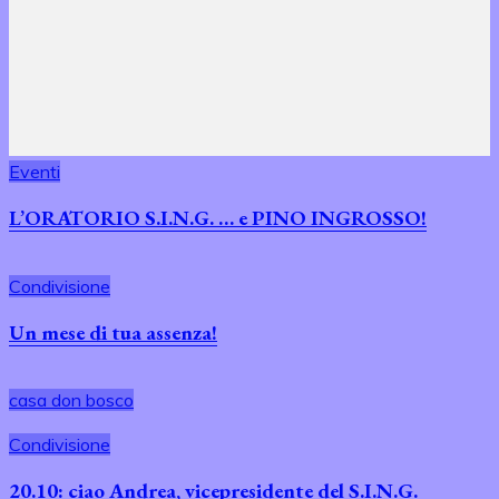
Eventi
L’ORATORIO S.I.N.G. … e PINO INGROSSO!
Condivisione
Un mese di tua assenza!
casa don bosco
Condivisione
20.10: ciao Andrea, vicepresidente del S.I.N.G.