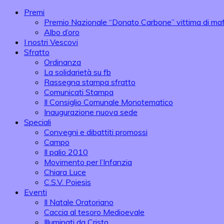
Premi
Premio Nazionale “Donato Carbone” vittima di maf
Albo d’oro
I nostri Vescovi
Sfratto
Ordinanza
La solidarietà su fb
Rassegna stampa sfratto
Comunicati Stampa
Il Consiglio Comunale Monotematico
Inaugurazione nuova sede
Speciali
Convegni e dibattiti promossi
Campo
Il palio 2010
Movimento per l’Infanzia
Chiara Luce
C.S.V. Poiesis
Eventi
Il Natale Oratoriano
Caccia al tesoro Medioevale
Illuminati da Cristo