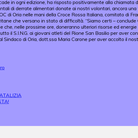
accade in ogni edizione, ha risposto positivamente alla chiamata
uintali di derrate alimentari donate ai nostri volontari, ancora un
OC di Oria nelle mani della Croce Rossa Italiana, comitato di Fran
 oritane che versano in stato di difficoltà. “Siamo certi – conclu
 che, nelle prossime ore, doneranno ulteriori risorse ed energie p
to il S.I.N.G. ai giovani atleti del Rione San Basilio per aver co
l Sindaco di Oria, dott.ssa Maria Carone per aver accolto il nostr
dro
ATALIZIA
STA!