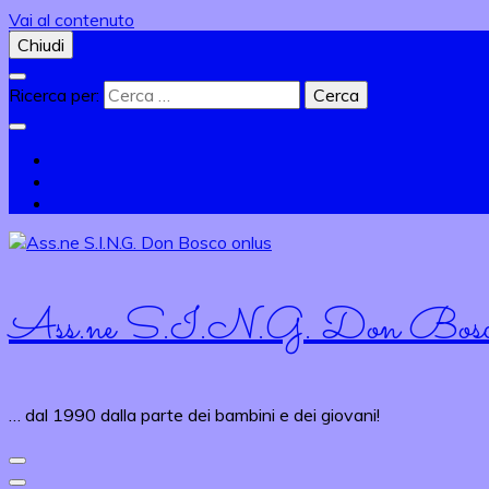
Vai al contenuto
Chiudi
Ricerca per:
Ass.ne S.I.N.G. Don Bosco
… dal 1990 dalla parte dei bambini e dei giovani!