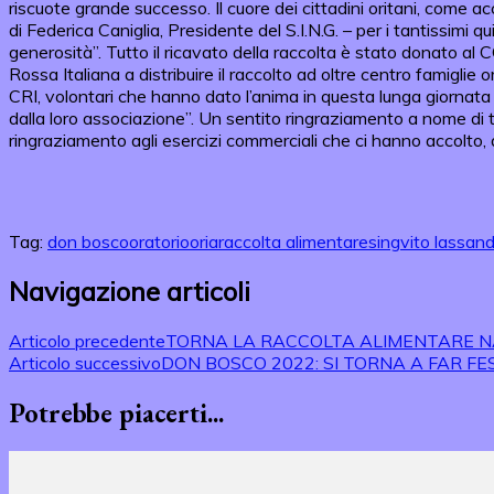
riscuote grande successo. Il cuore dei cittadini oritani, come 
di Federica Caniglia, Presidente del S.I.N.G. – per i tantissimi q
generosità”. Tutto il ricavato della raccolta è stato donato al C
Rossa Italiana a distribuire il raccolto ad oltre centro famiglie
CRI, volontari che hanno dato l’anima in questa lunga giornata e
dalla loro associazione”. Un sentito ringraziamento a nome di tut
ringraziamento agli esercizi commerciali che ci hanno accolto, a
Tag:
don bosco
oratorio
oria
raccolta alimentare
sing
vito lassan
Navigazione articoli
Articolo precedente
TORNA LA RACCOLTA ALIMENTARE N
Articolo successivo
DON BOSCO 2022: SI TORNA A FAR FE
Potrebbe piacerti...