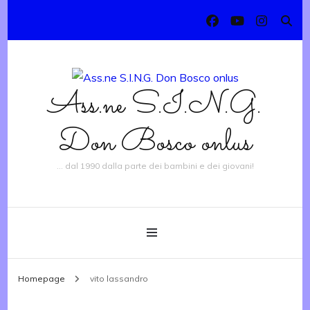
Ass.ne S.I.N.G.
Don Bosco onlus
… dal 1990 dalla parte dei bambini e dei giovani!
Homepage
vito lassandro