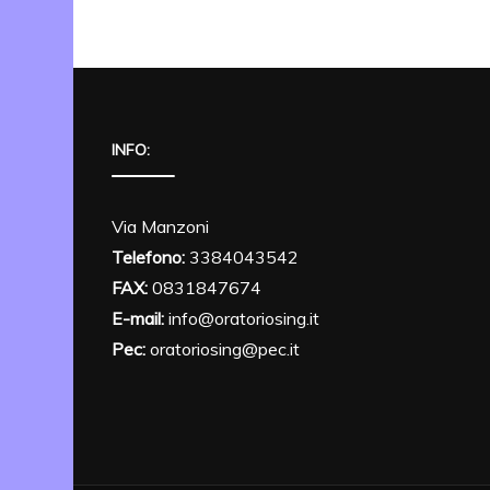
INFO:
Via Manzoni
Telefono:
3384043542
FAX:
0831847674
E-mail:
info@oratoriosing.it
Pec:
oratoriosing@pec.it