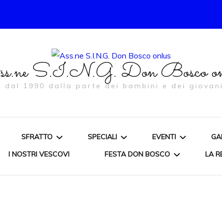
s.ne S.I.N.G. Don Bosco on
… dal 1990 dalla parte dei bambini e dei giovani
SFRATTO
SPECIALI
EVENTI
GA
I NOSTRI VESCOVI
FESTA DON BOSCO
LA R
ORDINANZA
CONVEGNI E DIBATTITI
IL NATALE ORATO
PROMOSSI
1998/2003
LA SOLIDARIETÀ SU FB
CACCIA AL TESO
CAMPO
MEDIOEVALE