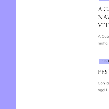
A C
NA
VIT
A Cata
mafia.
FES
FES
Con la
oggi i 