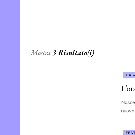
ALBO D’ORO
Mostra
3 Risultato(i)
CAS
L’or
Nasce 
nuovo 
FES