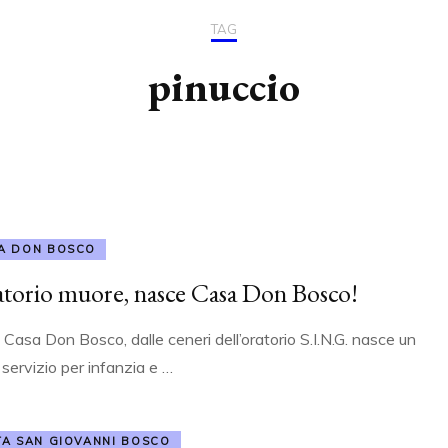
2004/2008
RASSEGNA STAMPA
TAG
SFRATTO
IL PALIO 2010
ILLUMINATI DA CR
2009/2013
pinuccio
COMUNICATI STAMPA
MOVIMENTO PER
2014/2018
L’INFANZIA
IL CONSIGLIO COMUNALE
2019/2023
MONOTEMATICO
CHIARA LUCE
INAUGURAZIONE NUOVA
C.S.V. POIESIS
SEDE
A DON BOSCO
atorio muore, nasce Casa Don Bosco!
Casa Don Bosco, dalle ceneri dell’oratorio S.I.N.G. nasce un
servizio per infanzia e …
TA SAN GIOVANNI BOSCO