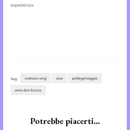
esperienza.
oratorio sing
oria
pellegrinaggio
Tag:
urna don bosco
Navigazione
articoli
Potrebbe piacerti...