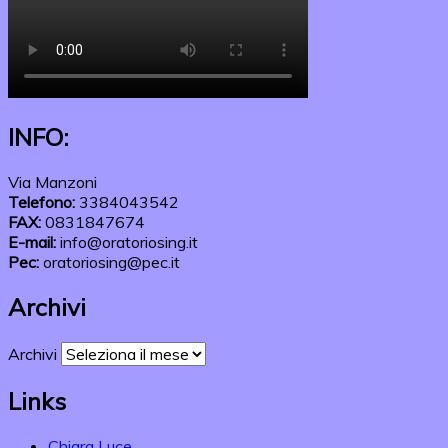
INFO:
Via Manzoni
Telefono:
3384043542
FAX:
0831847674
E-mail:
info@oratoriosing.it
Pec:
oratoriosing@pec.it
Archivi
Archivi
Links
Chiara Luce