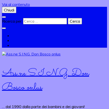
Vai al contenuto
Chiudi
Ricerca per:
Ass.ne S.I.N.G. Don
Bosco onlus
… dal 1990 dalla parte dei bambini e dei giovani!