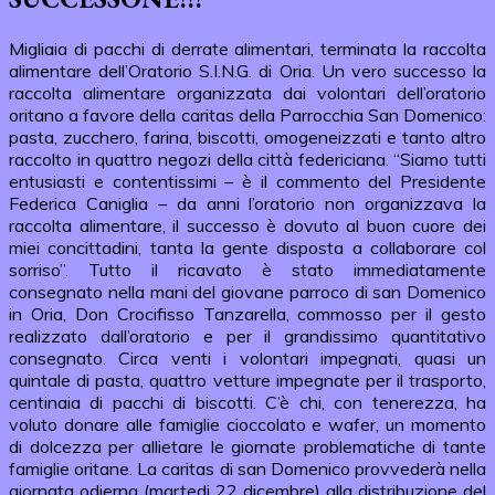
Migliaia di pacchi di derrate alimentari, terminata la raccolta
alimentare dell’Oratorio S.I.N.G. di Oria. Un vero successo la
raccolta alimentare organizzata dai volontari dell’oratorio
oritano a favore della caritas della Parrocchia San Domenico:
pasta, zucchero, farina, biscotti, omogeneizzati e tanto altro
raccolto in quattro negozi della città federiciana. “Siamo tutti
entusiasti e contentissimi – è il commento del Presidente
Federica Caniglia – da anni l’oratorio non organizzava la
raccolta alimentare, il successo è dovuto al buon cuore dei
miei concittadini, tanta la gente disposta a collaborare col
sorriso”. Tutto il ricavato è stato immediatamente
consegnato nella mani del giovane parroco di san Domenico
in Oria, Don Crocifisso Tanzarella, commosso per il gesto
realizzato dall’oratorio e per il grandissimo quantitativo
consegnato. Circa venti i volontari impegnati, quasi un
quintale di pasta, quattro vetture impegnate per il trasporto,
centinaia di pacchi di biscotti. C’è chi, con tenerezza, ha
voluto donare alle famiglie cioccolato e wafer, un momento
di dolcezza per allietare le giornate problematiche di tante
famiglie oritane. La caritas di san Domenico provvederà nella
giornata odierna (martedi 22 dicembre) alla distribuzione del