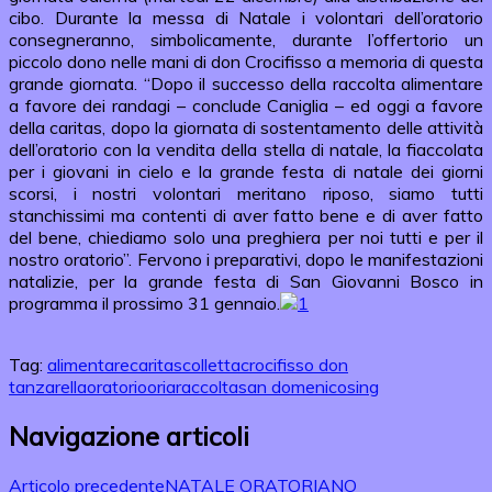
cibo. Durante la messa di Natale i volontari dell’oratorio
consegneranno, simbolicamente, durante l’offertorio un
piccolo dono nelle mani di don Crocifisso a memoria di questa
grande giornata. “Dopo il successo della raccolta alimentare
a favore dei randagi – conclude Caniglia – ed oggi a favore
della caritas, dopo la giornata di sostentamento delle attività
dell’oratorio con la vendita della stella di natale, la fiaccolata
per i giovani in cielo e la grande festa di natale dei giorni
scorsi, i nostri volontari meritano riposo, siamo tutti
stanchissimi ma contenti di aver fatto bene e di aver fatto
del bene, chiediamo solo una preghiera per noi tutti e per il
nostro oratorio”. Fervono i preparativi, dopo le manifestazioni
natalizie, per la grande festa di San Giovanni Bosco in
programma il prossimo 31 gennaio.
Tag:
alimentare
caritas
colletta
crocifisso don
tanzarella
oratorio
oria
raccolta
san domenico
sing
Navigazione articoli
Articolo precedente
NATALE ORATORIANO