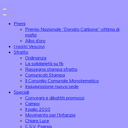
Premi
Premio Nazionale “Donato Carbone” vittima di
mafia
Albo d’oro
I nostri Vescovi
Sfratto
Ordinanza
La solidarietà su fb
Rassegna stampa sfratto
Comunicati Stampa
Il Consiglio Comunale Monotematico
Inaugurazione nuova sede
Speciali
Convegni e dibattiti promossi
Campo
Il palio 2010
Movimento per l’Infanzia
Chiara Luce
C.S.V. Poiesis