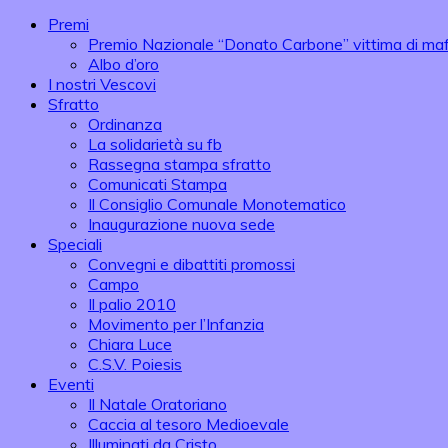
Premi
Premio Nazionale “Donato Carbone” vittima di maf
Albo d’oro
I nostri Vescovi
Sfratto
Ordinanza
La solidarietà su fb
Rassegna stampa sfratto
Comunicati Stampa
Il Consiglio Comunale Monotematico
Inaugurazione nuova sede
Speciali
Convegni e dibattiti promossi
Campo
Il palio 2010
Movimento per l’Infanzia
Chiara Luce
C.S.V. Poiesis
Eventi
Il Natale Oratoriano
Caccia al tesoro Medioevale
Illuminati da Cristo