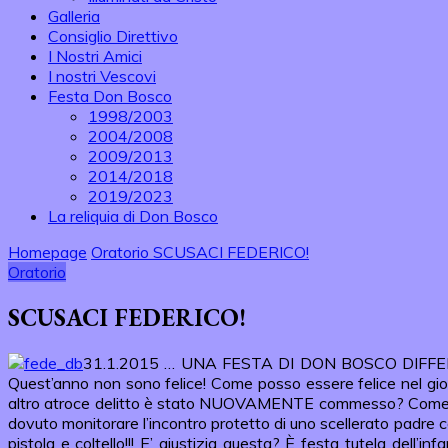
Galleria
Consiglio Direttivo
I Nostri Amici
I nostri Vescovi
Festa Don Bosco
1998/2003
2004/2008
2009/2013
2014/2018
2019/2023
La reliquia di Don Bosco
Homepage
Oratorio
SCUSACI FEDERICO!
Oratorio
SCUSACI FEDERICO!
31.1.2015 … UNA FESTA DI DON BOSCO DIFFERENTE! So
Quest’anno non sono felice! Come posso essere felice nel giorn
altro atroce delitto è stato NUOVAMENTE commesso? Come si pu
dovuto monitorare l’incontro protetto di uno scellerato padre c
pistola e coltello!!! E’ giustizia questa? È festa tutela dell