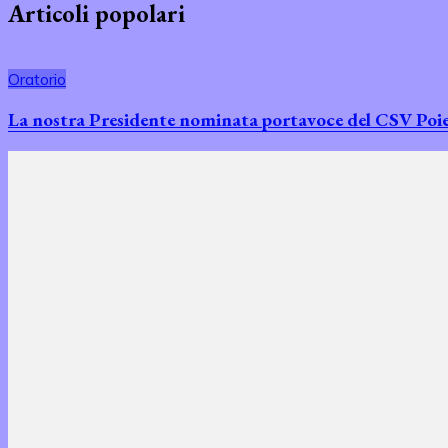
Articoli popolari
Oratorio
La nostra Presidente nominata portavoce del CSV Poiesi