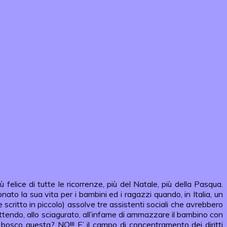
ce di tutte le ricorrenze, più del Natale, più della Pasqua.
to la sua vita per i bambini ed i ragazzi quando, in Italia, un
itto in piccolo) assolve tre assistenti sociali che avrebbero
ettendo, allo sciagurato, all’infame di ammazzare il bambino con
n bosco questa? NO!!! E’ il campo di concentramento dei diritti