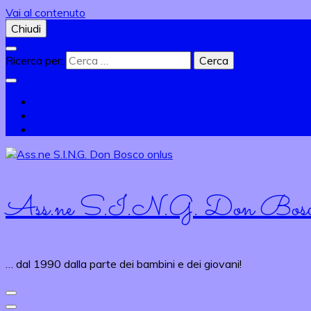
Vai al contenuto
Chiudi
Ricerca per:
Ass.ne S.I.N.G. Don Bosco
… dal 1990 dalla parte dei bambini e dei giovani!