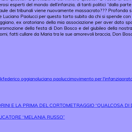
si esperti del mondo dell’infanzia, di tanti politici “dalla parte 
 aule dei tribunali viene nuovamente massacrato??? Profonda so
e Luciano Paolucci per questo torto subito da chi si spende con 
 Oggiano, ex oratoriano della mia associazione per aver dato spa
omozione della festa di Don Bosco e del giubileo della nostra as
rni, fatti cullare da Maria tra le sue amorevoli braccia, Don Bosco
ak
federico oggiano
luciano paolucci
movimento per l'infanzia
orato
INI E LA PRIMA DEL CORTOMETRAGGIO “QUALCOSA DI D
EDUCATORE “MELANIA RUSSO”