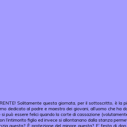
litamente questa giornata, per il sottoscritto, è la più feli
o dedicato al padre e maestro dei giovani, all’uomo che ha dona
ò essere felici quando la corte di cassazione (volutamente scr
on l’intimorito figlio ed invece si allontanano dalla stanza perm
’infanzia questa? È protezione del minore questa? E’ festa di do