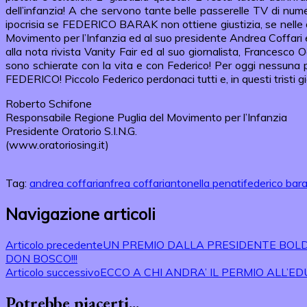
dell’infanzia! A che servono tante belle passerelle TV di numero
ipocrisia se FEDERICO BARAK non ottiene giustizia, se nelle
Movimento per l’Infanzia ed al suo presidente Andrea Coffari 
alla nota rivista Vanity Fair ed al suo giornalista, Francesco
sono schierate con la vita e con Federico! Per oggi nessuna pr
FEDERICO! Piccolo Federico perdonaci tutti e, in questi tristi gio
Roberto Schifone
Responsabile Regione Puglia del Movimento per l’Infanzia
Presidente Oratorio S.I.N.G.
(www.oratoriosing.it)
Tag:
andrea coffari
anfrea coffari
antonella penati
federico bar
Navigazione articoli
Articolo precedente
UN PREMIO DALLA PRESIDENTE BOLDR
DON BOSCO!!!
Articolo successivo
ECCO A CHI ANDRA’ IL PERMIO ALL’
Potrebbe piacerti...