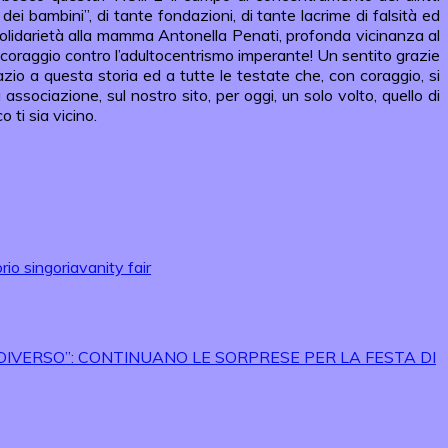
dei bambini”, di tante fondazioni, di tante lacrime di falsità ed
lidarietà alla mamma Antonella Penati, profonda vicinanza al
coraggio contro l’adultocentrismo imperante! Un sentito grazie
zio a questa storia ed a tutte le testate che, con coraggio, si
sociazione, sul nostro sito, per oggi, un solo volto, quello di
 ti sia vicino.
rio sing
oria
vanity fair
IVERSO”: CONTINUANO LE SORPRESE PER LA FESTA DI