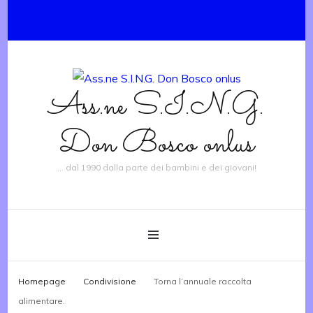
Ass.ne S.I.N.G.
Don Bosco onlus
… dal 1990 dalla parte dei bambini e dei giovani!
Homepage
Condivisione
Torna l’annuale raccolta
alimentare.