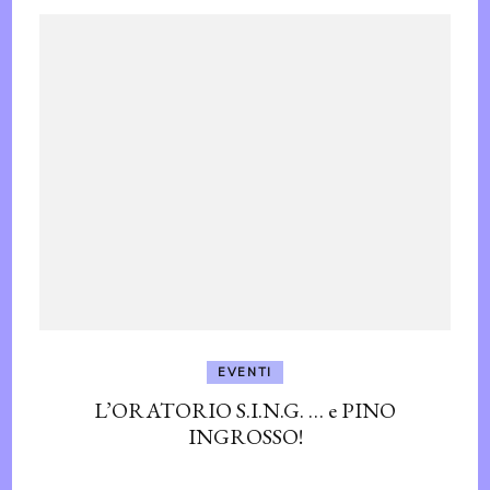
EVENTI
L’ORATORIO S.I.N.G. … e PINO
INGROSSO!