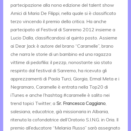
partecipazione alla nona edizione del talent show
Amici di Maria De Filippi, nella quale si è classificato
terzo vincendo il premio della critica. Ha anche
partecipato al Festival di Sanremo 2012 insieme a
Lucio Dalla, classificandosi al quinto posto. Assieme
ai Dear Jack è autore del brano “Caramelle”, brano
che narra le storie di un bambino ed una ragazza
vittime di pedofilia: il pezzp, nonostante sia stato
respinto dal festival di Sanremo, ha ricevuto gli
apprezzamenti di Paola Turci, Giorgia, Ermal Meta e i
Negramaro, Caramelle è entrata nella Top20 di
iTunes e anche l’hashtag #caramelle è salito nei
trend topici Twitter; a
Sr. Francesca Caggiano
,
salesiana, educatrice, già missionaria in Albania,
ritenuta la cofondatrice dell’Oratorio S.I.N.G. in Oria. Il
premio all’educatore “Melania Russo” sarà assegnato