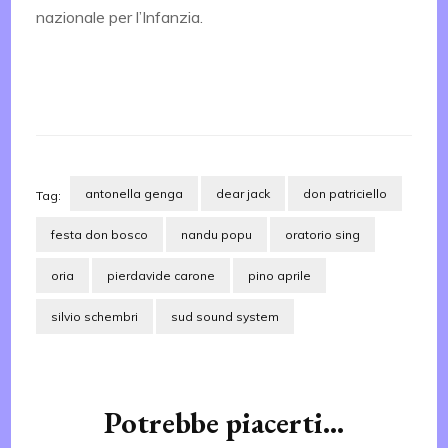
nazionale per l’Infanzia.
antonella genga
dear jack
don patriciello
Tag:
festa don bosco
nandu popu
oratorio sing
oria
pierdavide carone
pino aprile
silvio schembri
sud sound system
Navigazione
articoli
Potrebbe piacerti...