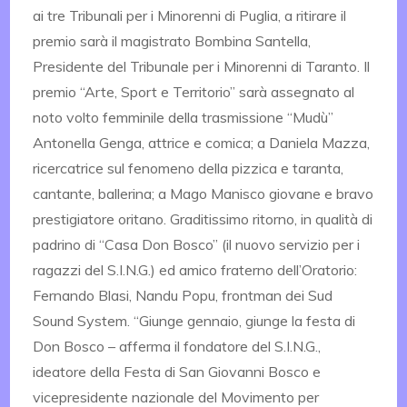
ai tre Tribunali per i Minorenni di Puglia, a ritirare il
premio sarà il magistrato Bombina Santella,
Presidente del Tribunale per i Minorenni di Taranto. Il
premio “Arte, Sport e Territorio” sarà assegnato al
noto volto femminile della trasmissione “Mudù”
Antonella Genga, attrice e comica; a Daniela Mazza,
ricercatrice sul fenomeno della pizzica e taranta,
cantante, ballerina; a Mago Manisco giovane e bravo
prestigiatore oritano. Graditissimo ritorno, in qualità di
padrino di “Casa Don Bosco” (il nuovo servizio per i
ragazzi del S.I.N.G.) ed amico fraterno dell’Oratorio:
Fernando Blasi, Nandu Popu, frontman dei Sud
Sound System. “Giunge gennaio, giunge la festa di
Don Bosco – afferma il fondatore del S.I.N.G.,
ideatore della Festa di San Giovanni Bosco e
vicepresidente nazionale del Movimento per