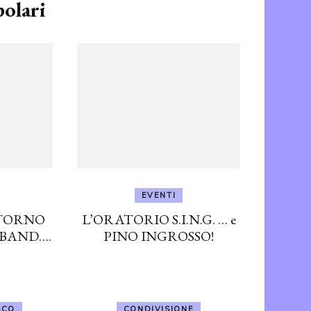
polari
EVENTI
ITORNO
L’ORATORIO S.I.N.G. … e
BAND….
PINO INGROSSO!
SCO
CONDIVISIONE