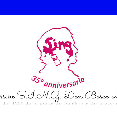
s.ne S.I.N.G. Don Bosco on
… dal 1990 dalla parte dei bambini e dei giovani