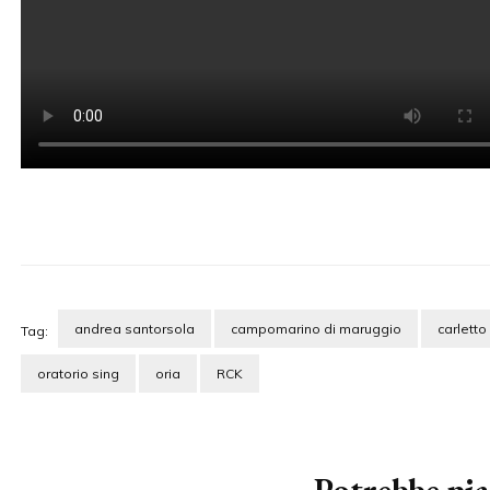
andrea santorsola
campomarino di maruggio
carletto
Tag:
oratorio sing
oria
RCK
Navigazione
articoli
Potrebbe piac