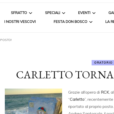
SFRATTO
SPECIALI
EVENTI
GA
I NOSTRI VESCOVI
FESTA DON BOSCO
LA R
ORDINANZA
CONVEGNI E DIBATTITI
IL NATALE ORATO
 POSTO!
PROMOSSI
1998/2003
LA SOLIDARIETÀ SU FB
CACCIA AL TESO
CAMPO
MEDIOEVALE
2004/2008
RASSEGNA STAMPA
ORATORIO
SFRATTO
IL PALIO 2010
ILLUMINATI DA CR
2009/2013
CARLETTO TORNA 
COMUNICATI STAMPA
MOVIMENTO PER
2014/2018
L’INFANZIA
Grazie all’opera di
RCK
, a
IL CONSIGLIO COMUNALE
2019/2023
“
Carletto
”, recentemente
MONOTEMATICO
CHIARA LUCE
riportato al proprio posto. 
INAUGURAZIONE NUOVA
C.S.V. POIESIS
Andrea Santorsola, il nost