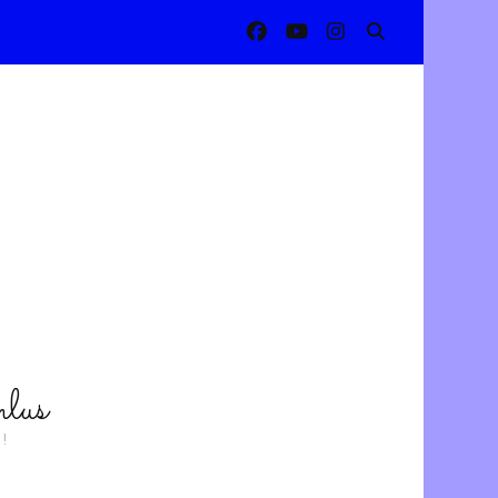
lus
!