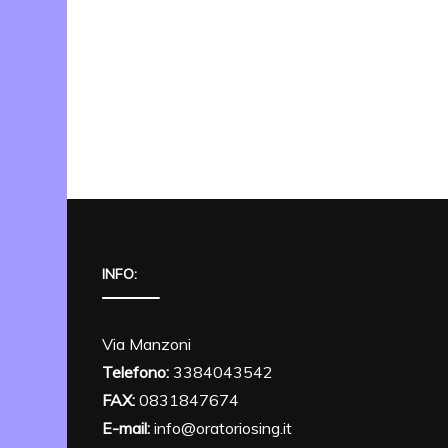
INFO:
Via Manzoni
Telefono:
3384043542
FAX:
0831847674
E-mail:
info@oratoriosing.it