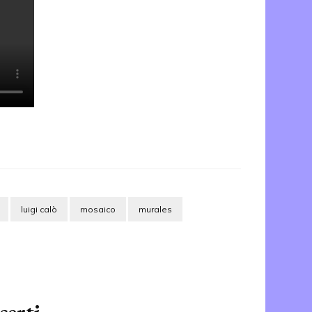
luigi calò
mosaico
murales
erti...