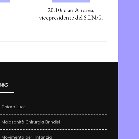
20.10: ciao Andrea,
vicepresidente del S.I.N.G.
INKS
Chiara Luce
Malasanità Chirurgia Brindisi
Movimento per l'Infanzia