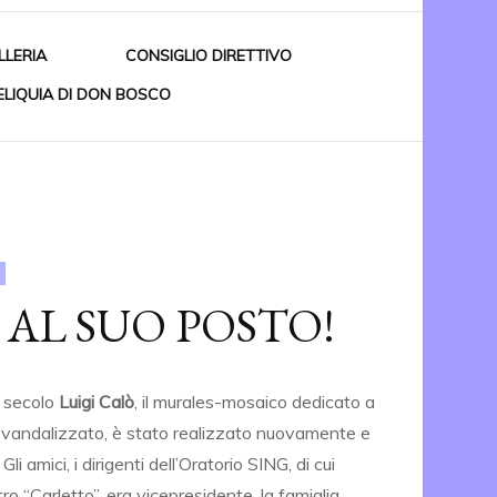
LLERIA
CONSIGLIO DIRETTIVO
ELIQUIA DI DON BOSCO
RIANO
RO
ISTO
AL SUO POSTO!
l secolo
Luigi Calò
, il murales-mosaico dedicato a
 vandalizzato, è stato realizzato nuovamente e
Gli amici, i dirigenti dell’Oratorio SING, di cui
ro “Carletto”, era vicepresidente, la famiglia,