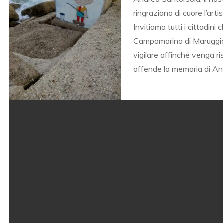
SEDE
ringraziano di cuore l’arti
Invitiamo tutti i cittadin
Campomarino di Maruggio 
vigilare affinché venga r
offende la memoria di An